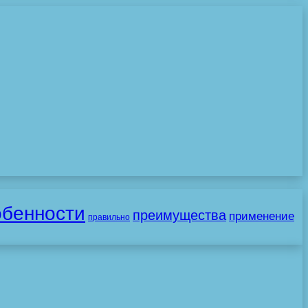
обенности
преимущества
применение
правильно