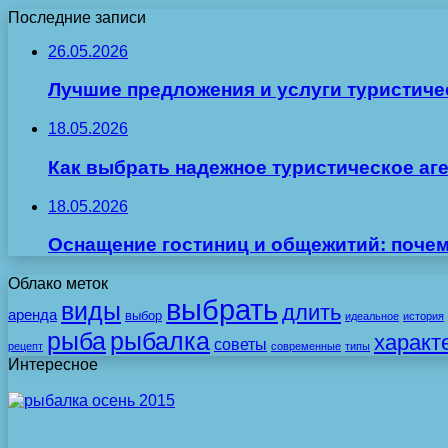
Последние записи
26.05.2026
Лучшие предложения и услуги туристиче
18.05.2026
Как выбрать надежное туристическое аг
18.05.2026
Оснащение гостиниц и общежитий: поче
Облако меток
выбрать
виды
длить
аренда
выбор
идеальное
история
рыба
рыбалка
характ
советы
рецепт
современные
типы
Интересное