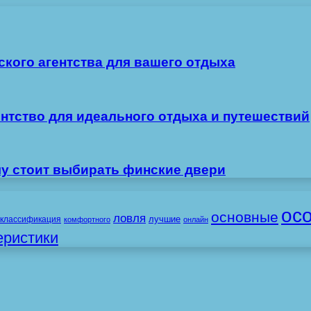
ского агентства для вашего отдыха
ентство для идеального отдыха и путешествий
му стоит выбирать финские двери
ос
основные
ловля
лучшие
классификация
комфортного
онлайн
еристики