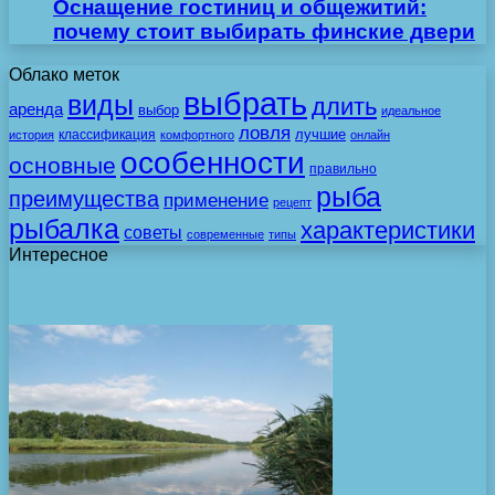
Оснащение гостиниц и общежитий:
почему стоит выбирать финские двери
Облако меток
выбрать
виды
длить
аренда
выбор
идеальное
ловля
лучшие
классификация
история
комфортного
онлайн
особенности
основные
правильно
рыба
преимущества
применение
рецепт
рыбалка
характеристики
советы
современные
типы
Интересное