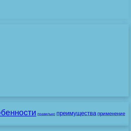
обенности
преимущества
применение
правильно