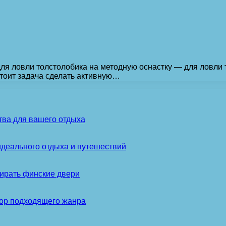
ля ловли толстолобика на методную оснастку — для ловли 
тоит задача сделать активную…
тва для вашего отдыха
идеального отдыха и путешествий
ирать финские двери
бор подходящего жанра