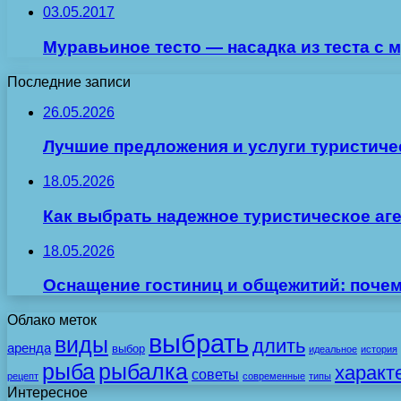
03.05.2017
Муравьиное тесто — насадка из теста с
Последние записи
26.05.2026
Лучшие предложения и услуги туристиче
18.05.2026
Как выбрать надежное туристическое аг
18.05.2026
Оснащение гостиниц и общежитий: поче
Облако меток
выбрать
виды
длить
аренда
выбор
идеальное
история
рыба
рыбалка
характ
советы
рецепт
современные
типы
Интересное