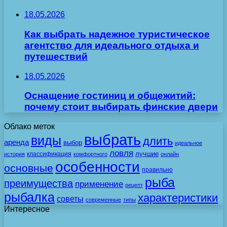
18.05.2026
Как выбрать надежное туристическое
агентство для идеального отдыха и
путешествий
18.05.2026
Оснащение гостиниц и общежитий:
почему стоит выбирать финские двери
Облако меток
выбрать
виды
длить
аренда
выбор
идеальное
ловля
лучшие
классификация
история
комфортного
онлайн
особенности
основные
правильно
рыба
преимущества
применение
рецепт
рыбалка
характеристики
советы
современные
типы
Интересное