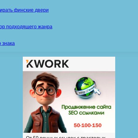
ирать финские двери
бор подходящего жанра
 знака