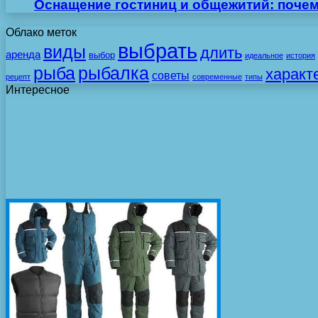
Оснащение гостиниц и общежитий: поче
Облако меток
выбрать
виды
длить
аренда
выбор
идеальное
история
рыба
рыбалка
характ
советы
рецепт
современные
типы
Интересное