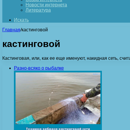
Новости интернета
Литература
Искать
Главная
/
кастинговой
кастинговой
Кастинговая, или, как ее еще именуют, накидная сеть, сч
Разно-всяко о рыбалке