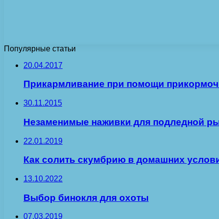
Популярные статьи
20.04.2017
Прикармливание при помощи прикормоч
30.11.2015
Незаменимые наживки для подледной р
22.01.2019
Как солить скумбрию в домашних услов
13.10.2022
Выбор бинокля для охоты
07.03.2019