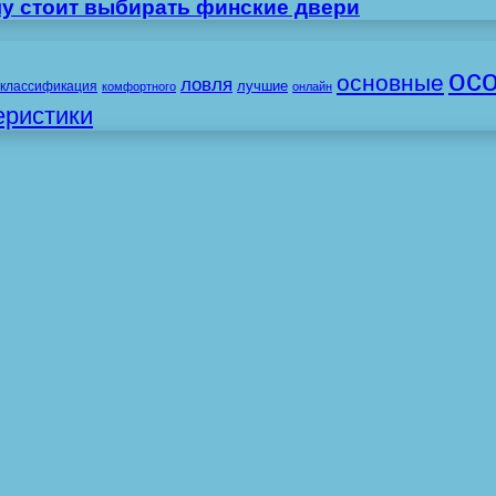
му стоит выбирать финские двери
ос
основные
ловля
лучшие
классификация
комфортного
онлайн
еристики