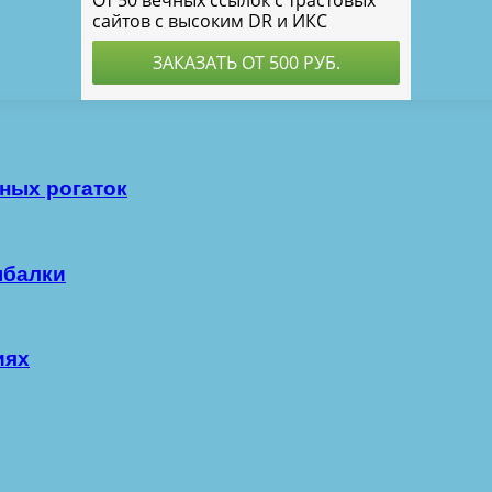
ных рогаток
ыбалки
иях