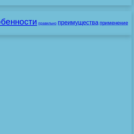
обенности
преимущества
применение
правильно