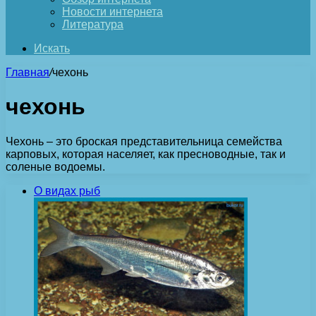
Новости интернета
Литература
Искать
Главная
/
чехонь
чехонь
Чехонь – это броская представительница семейства
карповых, которая населяет, как пресноводные, так и
соленые водоемы.
О видах рыб