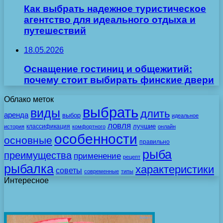
Как выбрать надежное туристическое
агентство для идеального отдыха и
путешествий
18.05.2026
Оснащение гостиниц и общежитий:
почему стоит выбирать финские двери
Облако меток
выбрать
виды
длить
аренда
выбор
идеальное
ловля
лучшие
классификация
история
комфортного
онлайн
особенности
основные
правильно
рыба
преимущества
применение
рецепт
рыбалка
характеристики
советы
современные
типы
Интересное