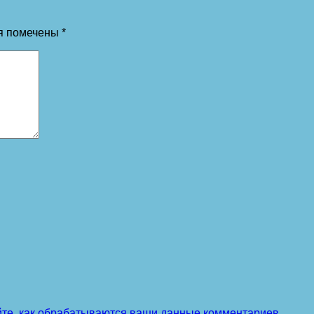
я помечены
*
йте, как обрабатываются ваши данные комментариев
.