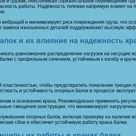
 и грузом, обеспечивая горизонтальное перемещение груза
пасность работы. Надёжность тележки напрямую влияет на 
ие.
 вибраций и минимизирует риск повреждения груза, что ос
я замена изношенных деталей поддерживают высокую эффек
алок и их влияние на надежность кр
чивать равномерное распределение нагрузок на несущие ко
алки с профильным сечением, устойчивым к изгибу и круч
пластичностью, чтобы предотвратить появление трещин пр
сткость и устойчивость опорных балок в процессе эксплуат
оннам и основанию крана. Рекомендовано применять регу
ные смещения конструкции, что минимизирует нагрузочные
служивание опорных балок, включая проверку на наличие 
еские сбои и обеспечит устойчивую работу крана балки.
ципы их работы в кранах балки