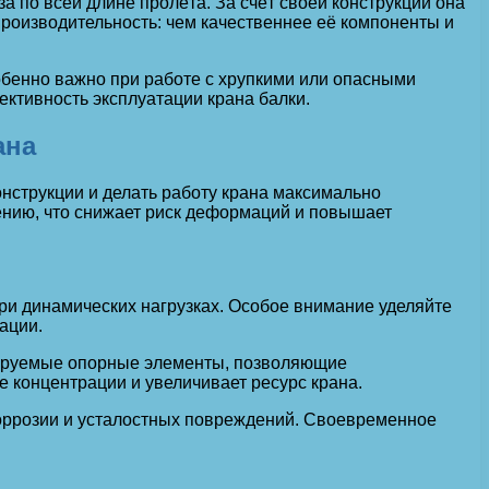
 по всей длине пролёта. За счёт своей конструкции она
производительность: чем качественнее её компоненты и
обенно важно при работе с хрупкими или опасными
тивность эксплуатации крана балки.
ана
нструкции и делать работу крана максимально
ению, что снижает риск деформаций и повышает
и динамических нагрузках. Особое внимание уделяйте
ации.
лируемые опорные элементы, позволяющие
 концентрации и увеличивает ресурс крана.
коррозии и усталостных повреждений. Своевременное