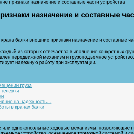
ние признаки назначение и составные части устройства
ризнаки назначение и составные час
, каждый из которых отвечает за выполнение конкретных ф
новлен передвижной механизм и грузоподъемное устройство
тирует надежную работу при эксплуатации.
емещении груза
 тележки
ки
лияние на надежность…
оты в кранах балки
 или одноконсольные ходовые механизмы, позволяющие пе
подъемное устройство, оснащенное тормозной системой и с