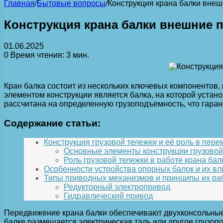
Главная
/
Бытовые вопросы
/
Конструкция крана балки внеш
Конструкция крана балки внешние п
01.06.2025
0
Время чтения: 3 мин.
Кран балка состоит из нескольких ключевых компонентов
элементом конструкции является балка, на которой уста
рассчитана на определенную грузоподъемность, что гаран
Содержание статьи:
Конструкция грузовой тележки и её роль в пер
Основные элементы конструкции грузовой
Роль грузовой тележки в работе крана бал
Особенности устройства опорных балок и их в
Типы приводных механизмов и принципы их раб
Редукторный электропривод
Гидравлический привод
Передвижение крана балки обеспечивают двухконсольные
балке размещается электрическая таль или другое грузо