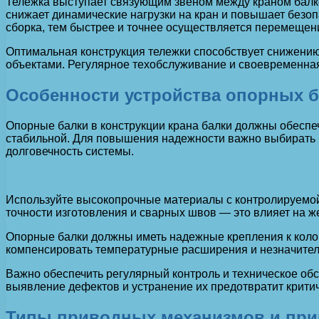
Тележка выступает связующим звеном между краном балкой
снижает динамические нагрузки на кран и повышает безо
сборка, тем быстрее и точнее осуществляется перемещен
Оптимальная конструкция тележки способствует снижению
объектами. Регулярное техобслуживание и своевременна
Особенности устройства опорных б
Опорные балки в конструкции крана балки должны обеспе
стабильной. Для повышения надежности важно выбирать б
долговечность системы.
Используйте высокопрочные материалы с контролируемой 
точности изготовления и сварных швов — это влияет на же
Опорные балки должны иметь надежные крепления к кол
компенсировать температурные расширения и незначитель
Важно обеспечить регулярный контроль и техническое об
выявление дефектов и устранение их предотвратит критич
Типы приводных механизмов и прин