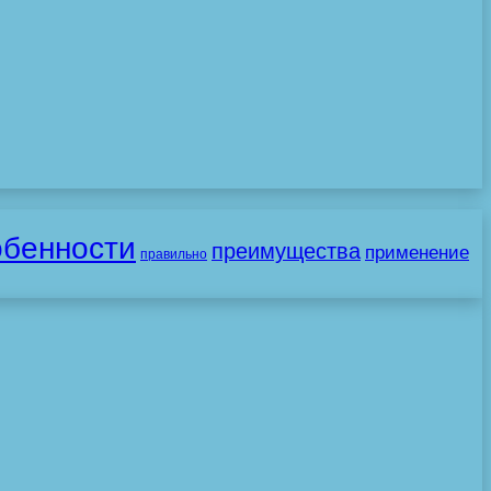
обенности
преимущества
применение
правильно