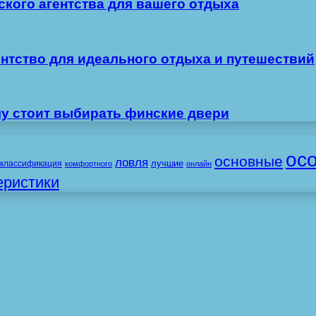
ского агентства для вашего отдыха
ентство для идеального отдыха и путешествий
му стоит выбирать финские двери
ос
основные
ловля
лучшие
классификация
комфортного
онлайн
еристики