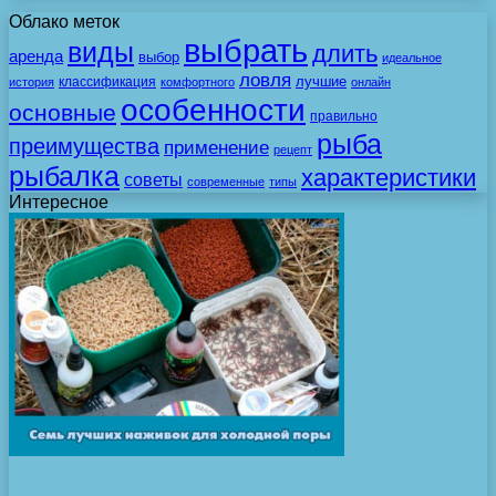
Облако меток
выбрать
виды
длить
аренда
выбор
идеальное
ловля
лучшие
классификация
история
комфортного
онлайн
особенности
основные
правильно
рыба
преимущества
применение
рецепт
рыбалка
характеристики
советы
современные
типы
Интересное