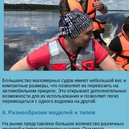
Большинство маломерных судов имеют небольшой вес и
компактные размеры, что позволяет их перевозить на
автомобильном прицепе. Это открывает дополнительные
возможности для их использования и позволяет легко
перемещаться с одного водоема на другой.
6. Разнообразие моделей и типов
На рынке представлено большое количество различных
моделей и типов маломерных судов. Они могут