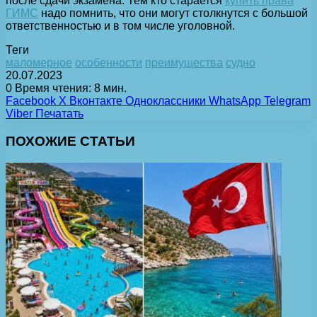
после сдачи экзамена. Тем кто старается
купить права
ГИМС
надо помнить, что они могут столкнутся с большой
ответственностью и в том числе уголовной.
Теги
маломерное
особенности
преимущества
судно
20.07.2023
0
Время чтения: 8 мин.
Facebook
X
Вконтакте
Одноклассники
WhatsApp
Telegram
Viber
Печатать
ПОХОЖИЕ СТАТЬИ