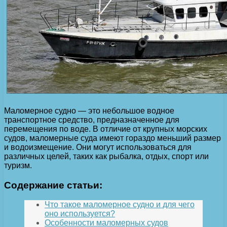
Маломерное судно — это небольшое водное
транспортное средство, предназначенное для
перемещения по воде. В отличие от крупных морских
судов, маломерные суда имеют гораздо меньший размер
и водоизмещение. Они могут использоваться для
различных целей, таких как рыбалка, отдых, спорт или
туризм.
Содержание статьи:
Что такое маломерное судно и для чего
оно используется?
Особенности маломерных судов