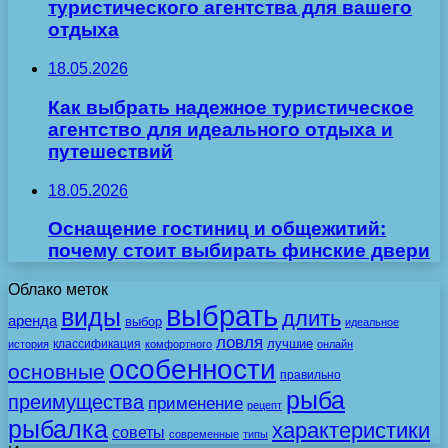
туристического агентства для вашего
отдыха
18.05.2026
Как выбрать надежное туристическое
агентство для идеального отдыха и
путешествий
18.05.2026
Оснащение гостиниц и общежитий:
почему стоит выбирать финские двери
Облако меток
выбрать
виды
длить
аренда
выбор
идеальное
ловля
лучшие
классификация
история
комфортного
онлайн
особенности
основные
правильно
рыба
преимущества
применение
рецепт
рыбалка
характеристики
советы
современные
типы