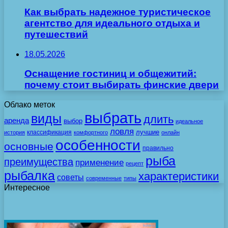
Как выбрать надежное туристическое
агентство для идеального отдыха и
путешествий
18.05.2026
Оснащение гостиниц и общежитий:
почему стоит выбирать финские двери
Облако меток
выбрать
виды
длить
аренда
выбор
идеальное
ловля
лучшие
классификация
история
комфортного
онлайн
особенности
основные
правильно
рыба
преимущества
применение
рецепт
рыбалка
характеристики
советы
современные
типы
Интересное