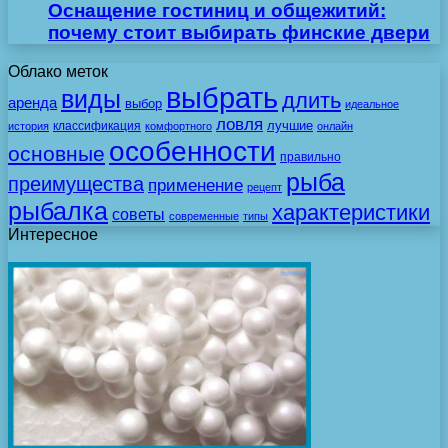
Оснащение гостиниц и общежитий:
почему стоит выбирать финские двери
Облако меток
выбрать
виды
длить
аренда
выбор
идеальное
ловля
лучшие
классификация
история
комфортного
онлайн
особенности
основные
правильно
рыба
преимущества
применение
рецепт
рыбалка
характеристики
советы
современные
типы
Интересное