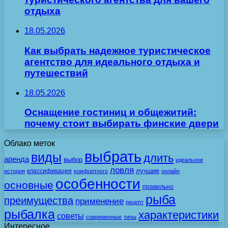
отдыха
18.05.2026
Как выбрать надежное туристическое
агентство для идеального отдыха и
путешествий
18.05.2026
Оснащение гостиниц и общежитий:
почему стоит выбирать финские двери
Облако меток
выбрать
виды
длить
аренда
выбор
идеальное
ловля
лучшие
классификация
история
комфортного
онлайн
особенности
основные
правильно
рыба
преимущества
применение
рецепт
рыбалка
характеристики
советы
современные
типы
Интересное