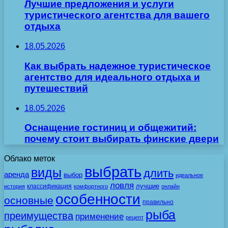
Лучшие предложения и услуги
туристического агентства для вашего
отдыха
18.05.2026
Как выбрать надежное туристическое
агентство для идеального отдыха и
путешествий
18.05.2026
Оснащение гостиниц и общежитий:
почему стоит выбирать финские двери
Облако меток
выбрать
виды
длить
аренда
выбор
идеальное
ловля
лучшие
классификация
история
комфортного
онлайн
особенности
основные
правильно
рыба
преимущества
применение
рецепт