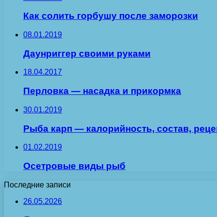
Как солить горбушу после заморозки
08.01.2019
Даунриггер своими руками
18.04.2017
Перловка — насадка и прикормка
30.01.2019
Рыба карп — калорийность, состав, рец
01.02.2019
Осетровые виды рыб
Последние записи
26.05.2026