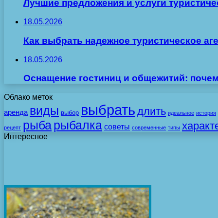
Лучшие предложения и услуги туристиче
18.05.2026
Как выбрать надежное туристическое аг
18.05.2026
Оснащение гостиниц и общежитий: поче
Облако меток
выбрать
виды
длить
аренда
выбор
идеальное
история
рыба
рыбалка
характ
советы
рецепт
современные
типы
Интересное