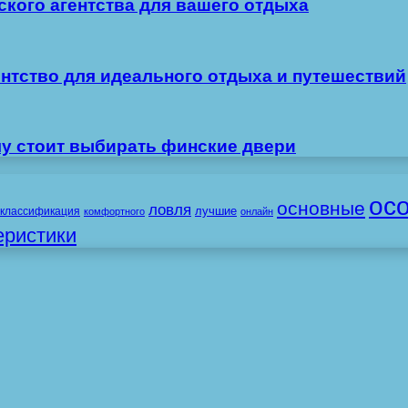
ского агентства для вашего отдыха
ентство для идеального отдыха и путешествий
му стоит выбирать финские двери
ос
основные
ловля
лучшие
классификация
комфортного
онлайн
еристики