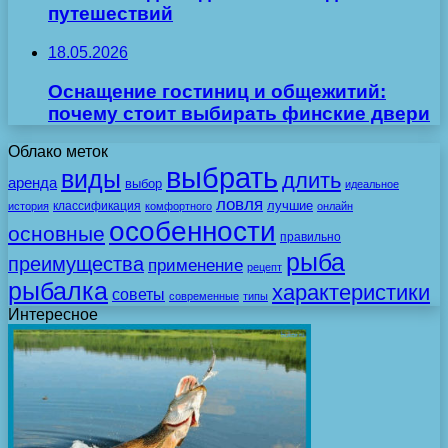
путешествий
18.05.2026
Оснащение гостиниц и общежитий:
почему стоит выбирать финские двери
Облако меток
выбрать
виды
длить
аренда
выбор
идеальное
ловля
лучшие
классификация
история
комфортного
онлайн
особенности
основные
правильно
рыба
преимущества
применение
рецепт
рыбалка
характеристики
советы
современные
типы
Интересное