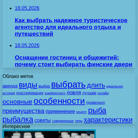
18.05.2026
Как выбрать надежное туристическое
агентство для идеального отдыха и
путешествий
18.05.2026
Оснащение гостиниц и общежитий:
почему стоит выбирать финские двери
Облако меток
выбрать
виды
длить
аренда
выбор
идеальное
ловля
лучшие
классификация
история
комфортного
онлайн
особенности
основные
правильно
рыба
преимущества
применение
рецепт
рыбалка
характеристики
советы
современные
типы
Интересное