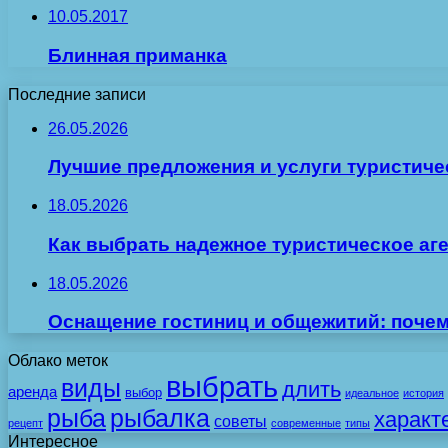
10.05.2017
Блинная приманка
Последние записи
26.05.2026
Лучшие предложения и услуги туристиче
18.05.2026
Как выбрать надежное туристическое аг
18.05.2026
Оснащение гостиниц и общежитий: поче
Облако меток
выбрать
виды
длить
аренда
выбор
идеальное
история
рыба
рыбалка
характ
советы
рецепт
современные
типы
Интересное