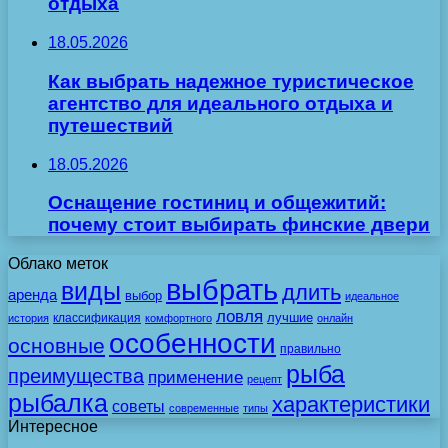
отдыха
18.05.2026
Как выбрать надежное туристическое
агентство для идеального отдыха и
путешествий
18.05.2026
Оснащение гостиниц и общежитий:
почему стоит выбирать финские двери
Облако меток
выбрать
виды
длить
аренда
выбор
идеальное
ловля
лучшие
классификация
история
комфортного
онлайн
особенности
основные
правильно
рыба
преимущества
применение
рецепт
рыбалка
характеристики
советы
современные
типы
Интересное