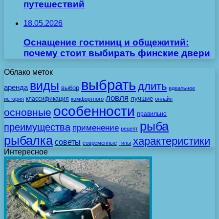
путешествий
18.05.2026
Оснащение гостиниц и общежитий:
почему стоит выбирать финские двери
Облако меток
выбрать
виды
длить
аренда
выбор
идеальное
ловля
лучшие
классификация
история
комфортного
онлайн
особенности
основные
правильно
рыба
преимущества
применение
рецепт
рыбалка
характеристики
советы
современные
типы
Интересное